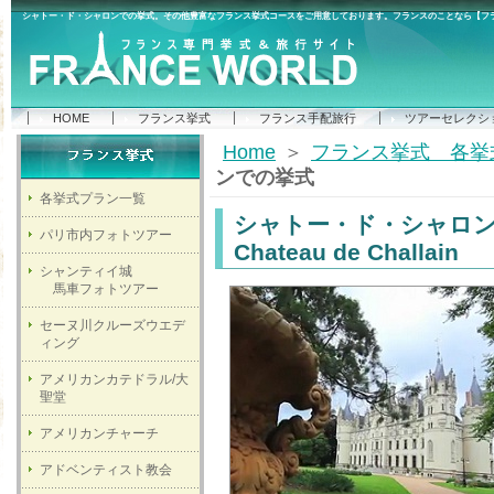
シャトー・ド・シャロンでの挙式。その他豊富なフランス挙式コースをご用意しております。フランスのことなら【フラ
HOME
フランス挙式
フランス手配旅行
ツアーセレクシ
Home
＞
フランス挙式 各挙
ンでの挙式
各挙式プラン一覧
シャトー・ド・シャロ
パリ市内フォトツアー
Chateau de Challain
シャンティイ城
馬車フォトツアー
セーヌ川クルーズウエデ
ィング
アメリカンカテドラル/大
聖堂
アメリカンチャーチ
アドベンティスト教会