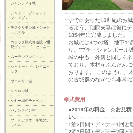
シャンティイ城
シャトー・プティット・
マルメゾン
すでにあった16世紀のお
るよう、伯爵夫妻は彼にデ
デスクリモン城・シャト
ーホテル
1854年に完成しました。
お城には4つの塔、地下1
ゴシック様式修道院12世
紀ヴォー・ド・セルネー
り、”プチ・シャンボール城
城の中も、外観と同じくネ
ムーランブレジョン
ており、木材がふんだんに
シャトー・ド・レイニャ
ック
おります。 このように、
の古城群のなかでも非常に
ヴェルリー城
シャロン城
挙式費用
シセー城のチャペル
●2019年の料金 ☆お見
バレンタイン村
い。
ブールデジエール城のチ
1泊2日間 / ディナー1回と
ャペル
2泊3日間 / ディナー2回