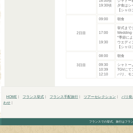
16:00頃
シャトー
19:30頃
夕食はシ
【シャロ
09:00
朝食
挙式まで
17:00
Weddin
2日目
*季節に
19:30
ウエディ
【シャロ
08:00
朝食
09:30
シャトー
3日目
10:39
TGVに
12:10
パリ、モ
HOME
フランス挙式
フランス手配旅行
ツアーセレクション
パリ発
わせ
フランスでの挙式、旅行はフランスワールドにお任