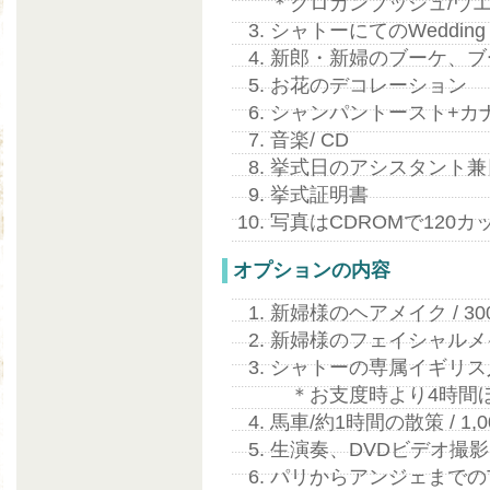
＊クロカンブッシュ/ウ
シャトーにてのWedding C
新郎・新婦のブーケ、ブ
お花のデコレーション
シャンパントースト+カ
音楽/ CD
挙式日のアシスタント兼
挙式証明書
写真はCDROMで120
オプションの内容
新婦様のヘアメイク / 3
新婦様のフェイシャルメイク
シャトーの専属イギリス
＊お支度時より4時間
馬車/約1時間の散策 / 1,
生演奏、DVDビデオ撮
パリからアンジェまでのT